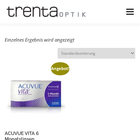
Menü
OPTIK
NEWS
ÜBER UNS
TERMINE
SHOP
Einzelnes Ergebnis wird angezeigt
TRY ON
KASSE
WARENKORB
Angebot!
MEIN KONTO
ACUVUE VITA 6
Monatslinsen