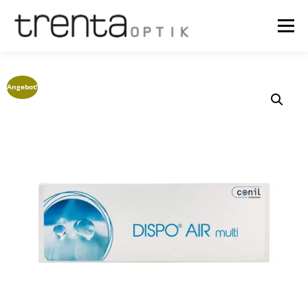
Menü
OPTIK
NEWS
ÜBER UNS
TERMINE
SHOP
Angebot!
TRY ON
KASSE
WARENKORB
MEIN KONTO