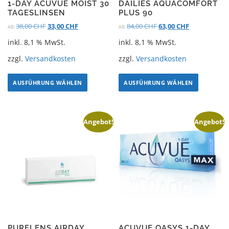
1-DAY ACUVUE MOIST 30
DAILIES AQUACOMFORT
TAGESLINSEN
PLUS 90
38,00
CHF
33,00
CHF
84,00
CHF
63,00
CHF
AB:
AB:
inkl. 8,1 % MwSt.
inkl. 8,1 % MwSt.
zzgl.
Versandkosten
zzgl.
Versandkosten
AUSFÜHRUNG WÄHLEN
AUSFÜHRUNG WÄHLEN
Angebot!
Angebot!
PURELENS AIRDAY
ACUVUE OASYS 1-DAY