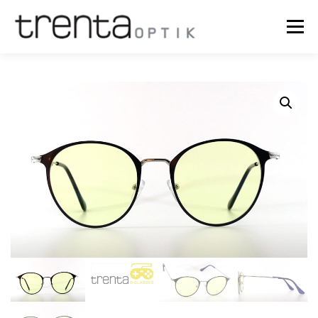
Menü
OPTIK
NEWS
ÜBER UNS
TERMINE
SHOP
TRY ON
KASSE
WARENKORB
MEIN KONTO